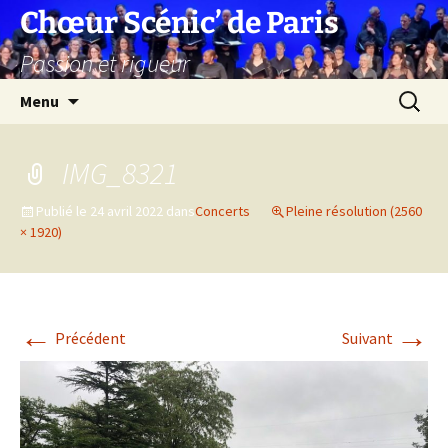
Aller
Chœur Scénic’ de Paris
au
Passion et rigueur
contenu
Recherc
Menu
IMG_8321
Publié le
24 avril 2022
dans
Concerts
Pleine résolution (2560
× 1920)
←
→
Précédent
Suivant