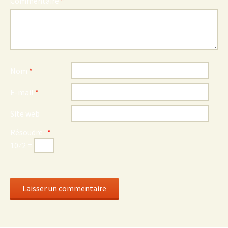
Commentaire
*
Nom
*
E-mail
*
Site web
Résoudre :
*
10 ⁄ 2 =