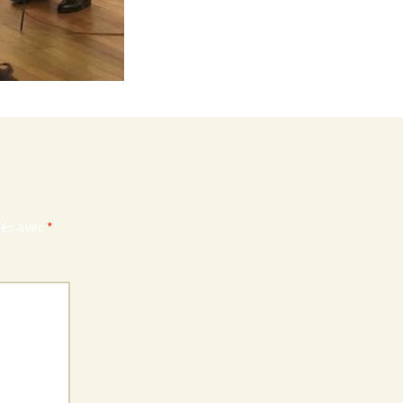
ués avec
*