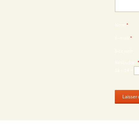
Nom
*
E-mail
*
Site web
Résoudre :
18 − 14 =