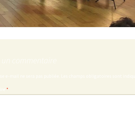
r un commentaire
se e-mail ne sera pas publiée.
Les champs obligatoires sont indiq
ire
*