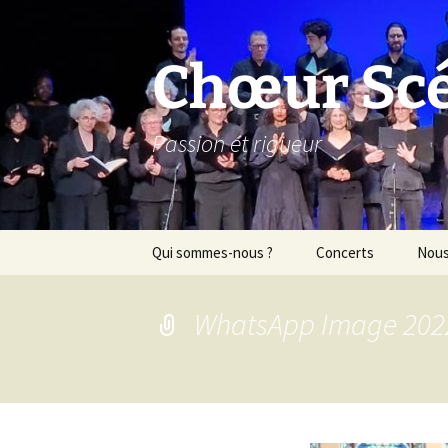
Aller
au
contenu
Chœur Scén
Passion et rigueur
Qui sommes-nous ?
Concerts
Nous
WhatsApp Image 2022-