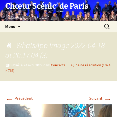
Aller
Chœur Scénic’ de Paris
au
Passion et rigueur
contenu
Recherc
Menu
WhatsApp Image 2022-04-18
at 20.17.04 (3)
Publié le
24 avril 2022
dans
Concerts
Pleine résolution (1024
× 768)
←
→
Précédent
Suivant