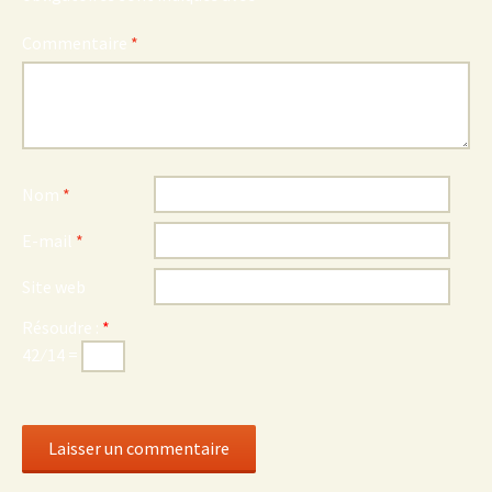
Commentaire
*
Nom
*
E-mail
*
Site web
Résoudre :
*
42 ⁄ 14 =